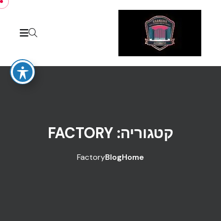
Skip to conten
קטגוריה:
FACTORY
Factory
Blog
Home